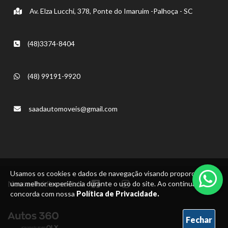
Av. Elza Lucchi, 378, Ponte do Imaruim -Palhoça - SC
(48)3374-8404
(48) 99191-9920
saadautomoveis@gmail.com
Usamos os cookies e dados de navegação visando proporcionar
Nossas mídias sociais:
uma melhor experiência durante o uso do site. Ao continuar, você
concorda com nossa
Política de Privacidade.
Fechar